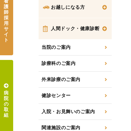
看
護
お越しになる方
師
採
用
人間ドック・健康診断
サ
イ
ト
当院のご案内
診療科のご案内
外来診療のご案内
病
健診センター
院
の
取
入院・お見舞いのご案内
組
関連施設のご案内