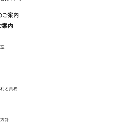
のご案内
ご案内
携室
せ
権利と責務
護方針
療