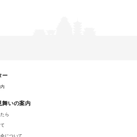
ター
案内
見舞いの案内
ったら
いて
面会について