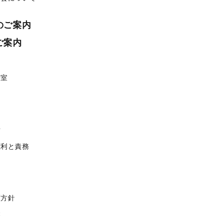
のご案内
ご案内
携室
せ
権利と責務
護方針
療