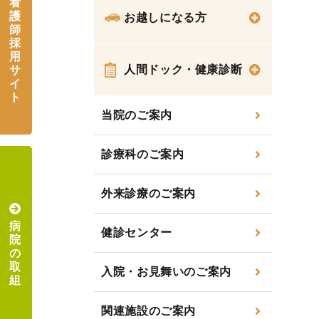
看
護
お越しになる方
師
採
用
人間ドック・健康診断
サ
イ
ト
当院のご案内
診療科のご案内
外来診療のご案内
病
健診センター
院
の
取
入院・お見舞いのご案内
組
関連施設のご案内