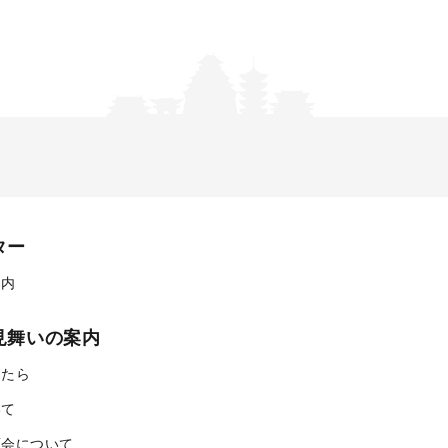
ター
案内
見舞いの案内
ったら
いて
面会について