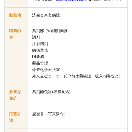
勤務地
済生会奈良病院
職務内
薬剤部での調剤業務
容
調剤
注射調剤
病棟業務
DI業務
薬品管理
外来化学療法室
外来支援コーナー(OP前休薬確認・吸入指導など)
必要な
薬剤師免許(取得見込)
免許
応募方
履歴書（写真添付）
法