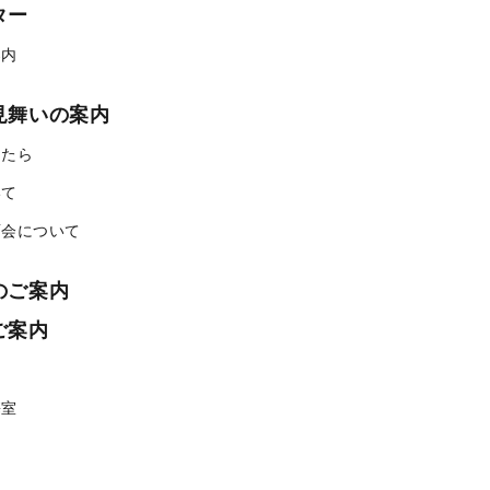
ター
案内
見舞いの案内
ったら
いて
面会について
のご案内
ご案内
携室