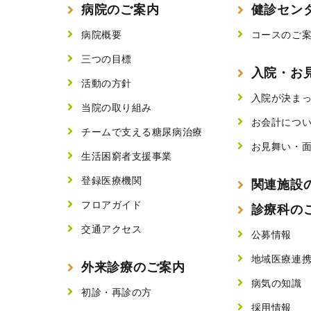
病院のご案内
健診セン
病院概要
コースのご
三つの目標
入院・お
活動の方針
入院が決ま
当院の取り組み
お会計につ
チームで支える糖尿病治療
お見舞い・
生活困窮者支援事業
登録医療機関
関連施設
フロアガイド
診療科の
交通アクセス
公募情報
地域医療連
外来診療のご案内
病気の知識
初診・再診の方
採用情報