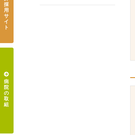
採
用
サ
イ
ト
病
院
の
取
組