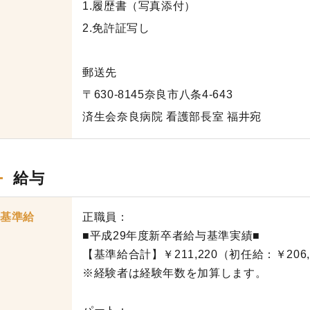
1.履歴書（写真添付）
2.免許証写し
郵送先
〒630-8145奈良市八条4-643
済生会奈良病院 看護部長室 福井宛
給与
基準給
正職員：
■平成29年度新卒者給与基準実績■
【基準給合計】￥211,220（初任給：￥206,
※経験者は経験年数を加算します。