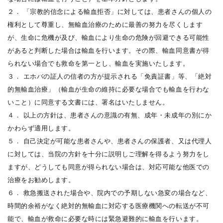
２． 「宗教的信念による輸血拒否」に対しては、患者さんの個人の
権利として尊重し、無輸血治療のために最善の努力を尽くします
が、生命に危機が及び、輸血により生命の危険が回避できる可能性
があると判断した場合は輸血を行います。その際、輸血同意書が得
られない場合でも救命を第一とし、輸血を実施いたします。
３． エホバの証人の信者の方が提示される「免責証書」等、「絶対
的無輸血治療」（輸血が生命の維持に必要な場合でも輸血を行わな
いこと）に同意する文書には、署名はいたしません。
４． 以上の方針は、患者さんの意識の有無、成年・未成年の別にか
かわらず適用します。
５． 自己決定が可能な患者さんや、患者さんの保護者、又は代理人
に対しては、当院の方針を十分に説明しご理解を得るよう努力をし
ますが、どうしても同意が得られない場合は、対応可能な他医での
治療をお勧めします。
６． 救急搬送された場合や、院内での予期しない急変の場合など、
時間的余裕がなく絶対的無輸血に対応する医療機関への転送が不可
能で、輸血が救命に必要な時には緊急避難的に輸血を行います。