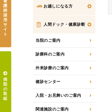
看
護
お越しになる方
師
採
用
人間ドック・健康診断
サ
イ
ト
当院のご案内
診療科のご案内
外来診療のご案内
病
健診センター
院
の
取
入院・お見舞いのご案内
組
関連施設のご案内