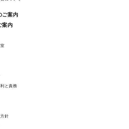
のご案内
ご案内
携室
せ
権利と責務
護方針
療