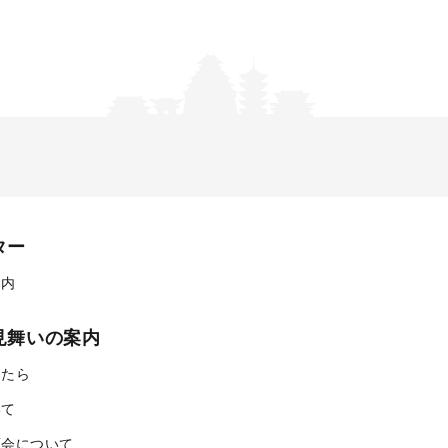
ター
案内
見舞いの案内
ったら
いて
面会について