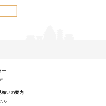
ター
案内
見舞いの案内
ったら