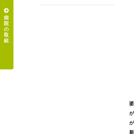
病
院
の
取
組
婆
新