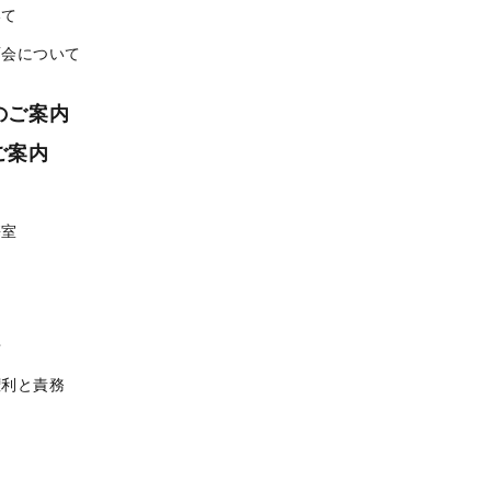
いて
面会について
のご案内
ご案内
携室
せ
権利と責務