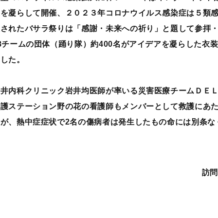
を凝らして開催、２０２３年コロナウイルス感染症は５類感染症
催されたバサラ祭りは「感謝・未来への祈り」と題して参拝
8チームの団体（踊り隊）約400名がアイデアを凝らした衣
ました。
岩井内科クリニック岩井均医師が率いる災害医療チームＤＥＬ
看護ステーション野の花の看護師もメンバーとして救護にあ
たが、熱中症症状で2名の傷病者は発生したもの命には別条な
訪問