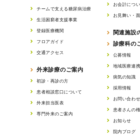
お会計につ
チームで支える糖尿病治療
お見舞い・
生活困窮者支援事業
登録医療機関
関連施設
フロアガイド
診療科の
交通アクセス
公募情報
地域医療連
外来診療のご案内
病気の知識
初診・再診の方
採用情報
患者相談窓口について
お問い合わ
外来担当医表
患者さんの
専門外来のご案内
お知らせ
院内ブログ