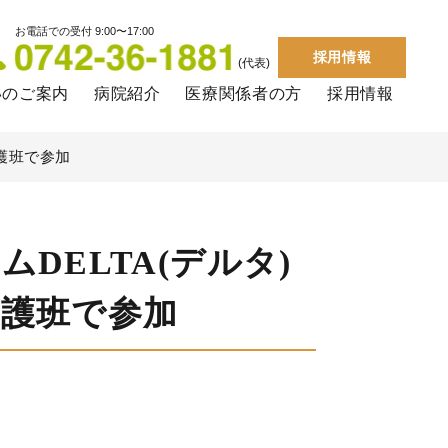
お電話での受付 9:00〜17:00
採用情報
(代表)
いのご案内
病院紹介
医療関係者の方
採用情報
護班で参加
DELTA(デルタ)
救護班で参加