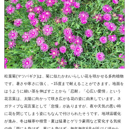
松葉菊
(
マツバギク
)
は、菊に似たかわいらしい花を咲かせる多肉植物
です。暑さや寒さに強く、−
15
度まで耐えることができます。地面を
はうように細い茎を伸ばすことから「忍耐」「心広い愛情」という
花言葉は、太陽に向かって咲き広がる花の姿に由来しています。ネ
ガティブな花言葉として「怠慢」がありますが、夜や天気の悪い時
に花を閉じてしまう姿にちなんで付けられたそうです。地球温暖化
が進み、冬は極寒や積雪・夏は猛暑とゲリラ豪雨など変化する気候
の中「雨にも負けず、風にも負けず」毎年毎年
6
月が近づく頃から、